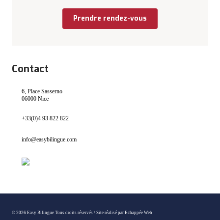
Prendre rendez-vous
Contact
6, Place Sasserno
06000 Nice
+33(0)4 93 822 822
info@easybilingue.com
© 2026 Easy Bilingue Tous droits réservés /
Site réalisé par Echappée Web