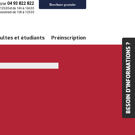
04 93 822 822
Brochure gratuite
à 12h30 et de 14h à 16h30
vendredi de 10h à 12h30
ultes et étudiants
Préinscription
BESOIN D'INFORMATIONS ?