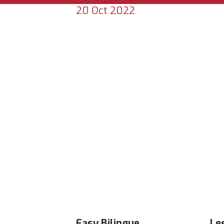
20 Oct 2022
TÉLÉCHARGER UN
BROCHUR
Easy Bilingue
Le