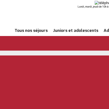
Lundi, mardi, jeudi de 10h 
Tous nos séjours
Juniors et adolescents
Ad
s, Bournemouth Angleterre
»
2