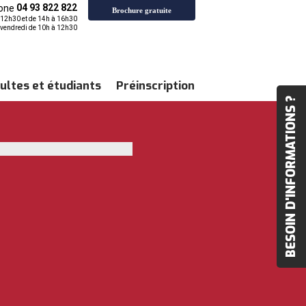
04 93 822 822
Brochure gratuite
à 12h30 et de 14h à 16h30
vendredi de 10h à 12h30
ultes et étudiants
Préinscription
BESOIN D'INFORMATIONS ?