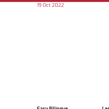
19 Oct 2022
TÉLÉCHARGER UN
BROCHUR
Easy Bilingue
Le