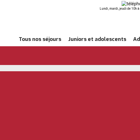
Lundi, mardi, jeudi de 10h 
Tous nos séjours
Juniors et adolescents
Ad
s, Bournemouth Angleterre
»
Untitled design