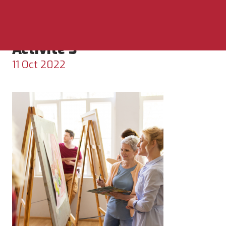
Accueil
»
Cours d'anglais en école de langue
»
Cours d’anglais à Dublin, Irlande
»
Activité 3
Activité 3
11 Oct 2022