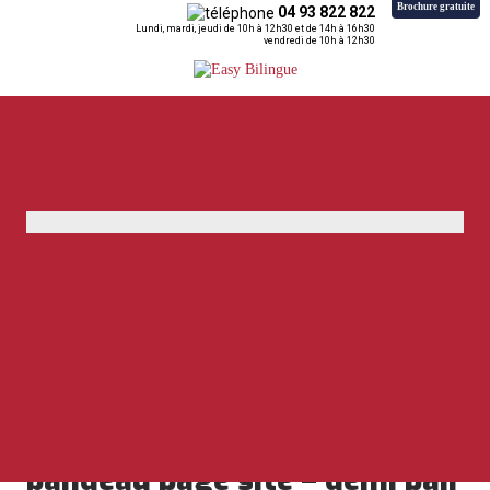
Brochure gratuite
04 93 822 822
Lundi, mardi, jeudi de 10h à 12h30 et de 14h à 16h30
vendredi de 10h à 12h30
Retour
Accueil
»
Cours d'anglais en école de langue
»
Demi-Pair Irlande
»
bandeau page
site – demi pair Irlande Dublin
bandeau page site – demi pair