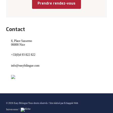
Prendre rendez-vous
Contact
6, Place Sasserno
06000 Nice
+33(0)4 93 822 822
info@easybilingue.com
© 2026 Easy Bilingue Tous droits réservés /
Site réalisé par Echappée Web
Suivez-nous !