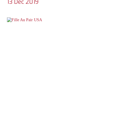
13 Déc 2019
TÉLÉCHARGER UNE
BROCHURE
ENTRETIEN
PERSONNALISÉ /
DEVIS GRATUIT