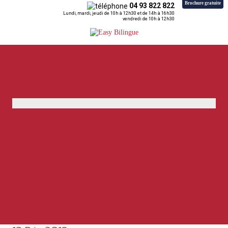
Brochure gratuite
04 93 822 822
Lundi, mardi, jeudi de 10h à 12h30 et de 14h à 16h30
vendredi de 10h à 12h30
Retour
Accueil
»
Séjour Au Pair / Demi Pair
»
Fille Au Pair USA
»
IAPA_Logo
IAPA_Logo