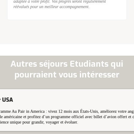
adaptée à votre profil. Vos progrès seront régulièrement
réévalués pour un meilleur accompagnement.
Autres séjours Etudiants qui
pourraient vous intéresser
r USA
amme Au Pair in America : vivez 12 mois aux États-Unis, améliorez votre angla
e américaine et profitez d’un programme officiel avec billet d’avion offert et d
ience unique pour grandir, voyager et évoluer.