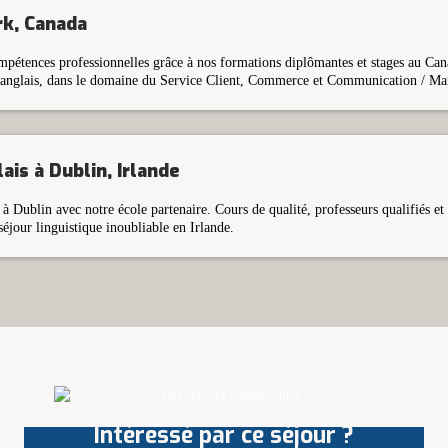
k, Canada
étences professionnelles grâce à nos formations diplômantes et stages au Can
nglais, dans le domaine du Service Client, Commerce et Communication / Mar
ais à Dublin, Irlande
à Dublin avec notre école partenaire. Cours de qualité, professeurs qualifiés e
séjour linguistique inoubliable en Irlande.
Intéressé par ce séjour ?