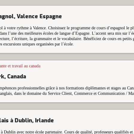
agnol, Valence Espagne
l à votre rythme à Valence. Choisissez le programme de cours d’espagnol le pl
dans l’une des meilleures écoles de langue d’Espagne. L’accent sera mis sur l’éco
ecture, l’écriture, la grammaire et le vocabulaire. Bénéficiez de cours en petits 
des excursions uniques organisées par l’école.
k, Canada
étences professionnelles grâce à nos formations diplômantes et stages au Can
nglais, dans le domaine du Service Client, Commerce et Communication / Mar
ais à Dublin, Irlande
à Dublin avec notre école partenaire. Cours de qualité, professeurs qualifiés e