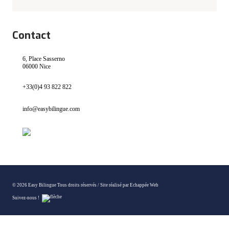
Contact
6, Place Sasserno
06000 Nice
+33(0)4 93 822 822
info@easybilingue.com
© 2026 Easy Bilingue Tous droits réservés /
Site réalisé par Echappée Web
Suivez-nous !